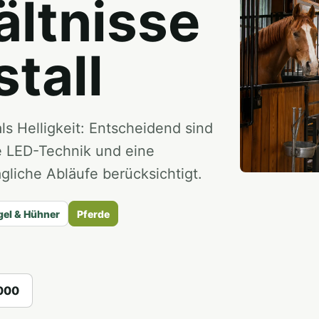
ältnisse
tall
ls Helligkeit: Entscheidend sind
e LED-Technik und eine
gliche Abläufe berücksichtigt.
gel & Hühner
Pferde
000