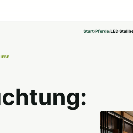
Start
/
Pferde
/
LED Stallb
IEBE
uchtung: