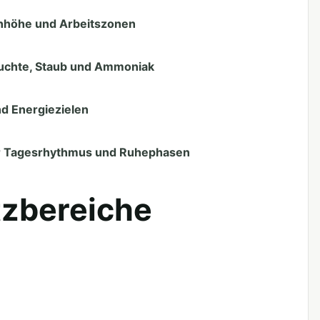
nhöhe und Arbeitszonen
euchte, Staub und Ammoniak
nd Energiezielen
r Tagesrhythmus und Ruhephasen
tzbereiche